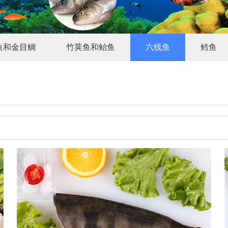
鱼和金目鲷
竹荚鱼和鲐鱼
六线鱼
鳕鱼