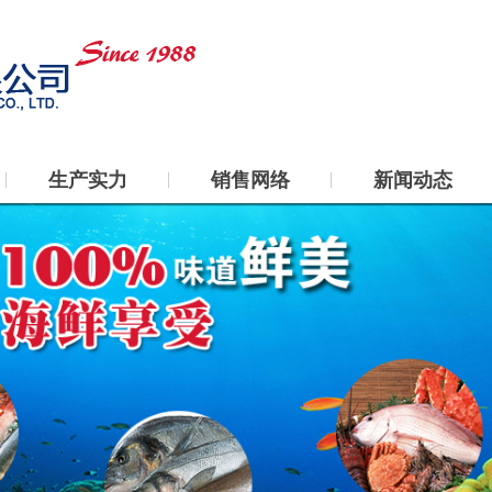
生产实力
销售网络
新闻动态